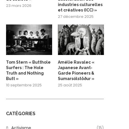
industries culturelles
23 mars 2026
et créatives (ICC) »
27 décembre 2025
Tom Stern « Butthole
Amélie Ravalec «
Surfers : The Hole
Japanese Avant-
Truth and Nothing
Garde Pioneers &
Butt »
Sumarsólstöður »
10 septembre 2025
25 août 2025
CATÉGORIES
Activisme
(15)