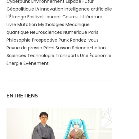
Cyberpunk
Environnement
Espace
Futur
Géopolitique
IA
Innovation
Intelligence artificielle
L'Étrange Festival
Laurent Courau
Littérature
Livre
Mutation
Mythologies
Mécanique
quantique
Neurosciences
Numérique
Paris
Philosophie
Prospective
Punk
Rendez-vous
Revue de presse
Rémi Sussan
Science-fiction
Sciences
Technologie
Transports
Une
Économie
Énergie
Évènement
ENTRETIENS