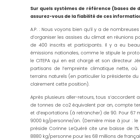
Sur quels systèmes de référence (bases de 
assurez-vous de la fiabilité de ces informatio
A.P. : Nous voyons bien qu’il y a de nombreuses
d’organiser les assises du climat en réunions pa
de 400 inscrits et participants. Il y a eu bea
émissions nationales, comme le stipule le proto
le CITEPA qui en est chargé et son directeur J
partisans de l’empreinte climatique nette, où l’
terrains naturels (en particulier la présidente 
clairement cette position).
Après plusieurs aller-retours, tous s’accordent a
de tonnes de co2 équivalent par an, compte ten
et d’exportations (à retrancher) de 90. Pour 6
9000 kg/personne/an. (Dernière mise à jour : le
préside Corinne LeQuéré cite une baisse de 1% 
8880 kg/personne pour les 68 millions de françai