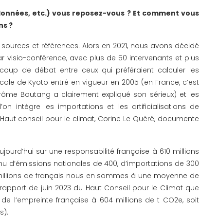
données, etc.) vous reposez-vous ? Et comment vous
ns ?
 sources et références. Alors en 2021, nous avons décidé
r visio-conférence, avec plus de 50 intervenants et plus
ucoup de débat entre ceux qui préféraient calculer les
cole de Kyoto entré en vigueur en 2005 (en France, c’est
érôme Boutang a clairement expliqué son sérieux) et les
on intègre les importations et les artificialisations de
du Haut conseil pour le climat, Corine Le Quéré, documente
ujourd’hui sur une responsabilité française à 610 millions
u d’émissions nationales de 400, d’importations de 300
7 millions de français nous en sommes à une moyenne de
 rapport de juin 2023 du Haut Conseil pour le Climat que
de l’empreinte française à 604 millions de t CO2e, soit
s).