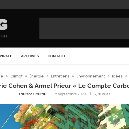
SPIRALE
ARCHIVES
CONTACT
me
Climat
Énergie
Entretiens
Environnement
Idées
rie Cohen & Armel Prieur « Le Compte Carb
Laurent Courau
2 septembre 2023
2,7K
vues