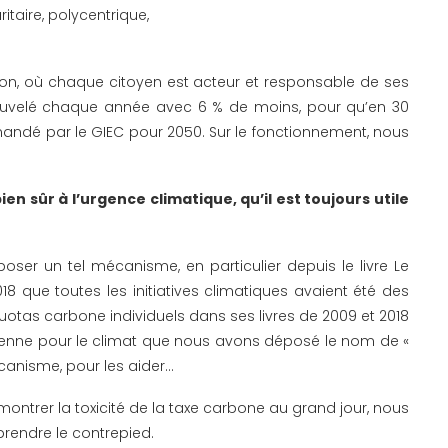
taire, polycentrique,
tion, où chaque citoyen est acteur et responsable de ses
enouvelé chaque année avec 6 % de moins, pour qu’en 30
mandé par le GIEC pour 2050. Sur le fonctionnement, nous
en sûr à l’urgence climatique, qu’il est toujours utile
ser un tel mécanisme, en particulier depuis le livre Le
8 que toutes les initiatives climatiques avaient été des
quotas carbone individuels dans ses livres de 2009 et 2018
oyenne pour le climat que nous avons déposé le nom de «
canisme, pour les aider…
émontrer la toxicité de la taxe carbone au grand jour, nous
 prendre le contrepied.