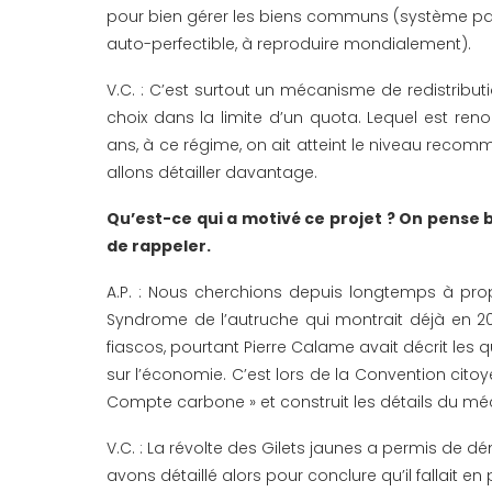
pour bien gérer les biens communs (système pari
auto-perfectible, à reproduire mondialement).
V.C. : C’est surtout un mécanisme de redistribu
choix dans la limite d’un quota. Lequel est r
ans, à ce régime, on ait atteint le niveau recom
allons détailler davantage.
Qu’est-ce qui a motivé ce projet ? On pense bi
de rappeler.
A.P. : Nous cherchions depuis longtemps à propo
Syndrome de l’autruche qui montrait déjà en 201
fiascos, pourtant Pierre Calame avait décrit les 
sur l’économie. C’est lors de la Convention cit
Compte carbone » et construit les détails du mé
V.C. : La révolte des Gilets jaunes a permis de d
avons détaillé alors pour conclure qu’il fallait en