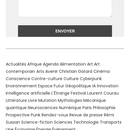
Alternative:
Actualités
Afrique
Agenda
Alimentation
Art
Art
contemporain
Arts
Avenir
Christian Gatard
Cinéma
Conscience
Contre-culture
Culture
Cyberpunk
Environnement
Espace
Futur
Géopolitique
IA
Innovation
Intelligence artificielle
L'Étrange Festival
Laurent Courau
Littérature
Livre
Mutation
Mythologies
Mécanique
quantique
Neurosciences
Numérique
Paris
Philosophie
Prospective
Punk
Rendez-vous
Revue de presse
Rémi
Sussan
Science-fiction
Sciences
Technologie
Transports
Une
Économie
Énergie
Évènement