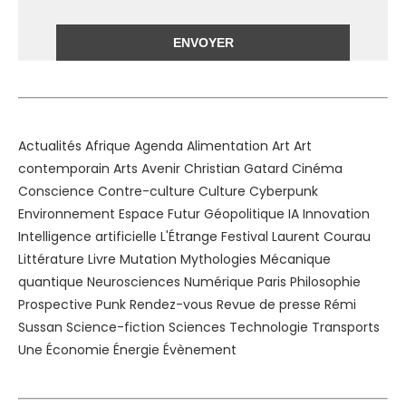
Alternative:
Actualités
Afrique
Agenda
Alimentation
Art
Art
contemporain
Arts
Avenir
Christian Gatard
Cinéma
Conscience
Contre-culture
Culture
Cyberpunk
Environnement
Espace
Futur
Géopolitique
IA
Innovation
Intelligence artificielle
L'Étrange Festival
Laurent Courau
Littérature
Livre
Mutation
Mythologies
Mécanique
quantique
Neurosciences
Numérique
Paris
Philosophie
Prospective
Punk
Rendez-vous
Revue de presse
Rémi
Sussan
Science-fiction
Sciences
Technologie
Transports
Une
Économie
Énergie
Évènement