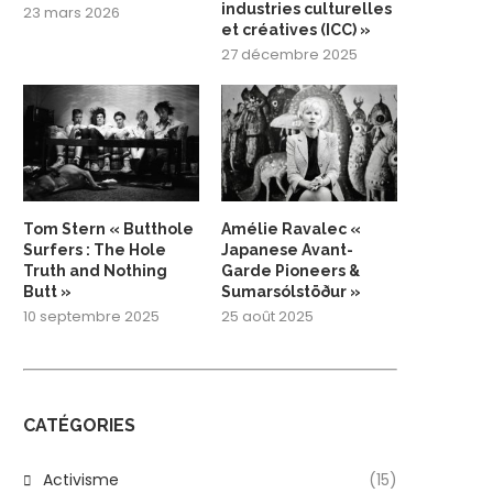
industries culturelles
23 mars 2026
et créatives (ICC) »
27 décembre 2025
Tom Stern « Butthole
Amélie Ravalec «
Surfers : The Hole
Japanese Avant-
Truth and Nothing
Garde Pioneers &
Butt »
Sumarsólstöður »
10 septembre 2025
25 août 2025
CATÉGORIES
Activisme
(15)