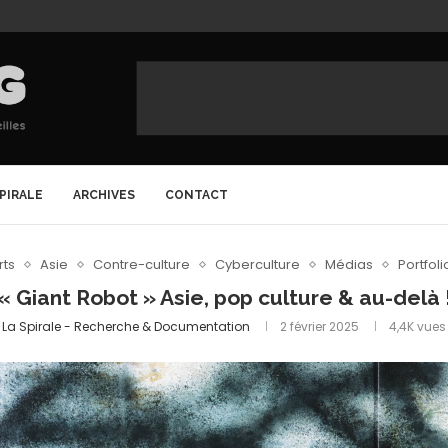
SPIRALE
ARCHIVES
CONTACT
rts
Asie
Contre-culture
Cyberculture
Médias
Portfoli
« Giant Robot » Asie, pop culture & au-delà 
La Spirale - Recherche & Documentation
2 février 2025
4,4K
vues