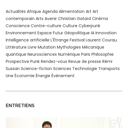
Actualités
Afrique
Agenda
Alimentation
Art
Art
contemporain
Arts
Avenir
Christian Gatard
Cinéma
Conscience
Contre-culture
Culture
Cyberpunk
Environnement
Espace
Futur
Géopolitique
IA
Innovation
Intelligence artificielle
L'Étrange Festival
Laurent Courau
Littérature
Livre
Mutation
Mythologies
Mécanique
quantique
Neurosciences
Numérique
Paris
Philosophie
Prospective
Punk
Rendez-vous
Revue de presse
Rémi
Sussan
Science-fiction
Sciences
Technologie
Transports
Une
Économie
Énergie
Évènement
ENTRETIENS