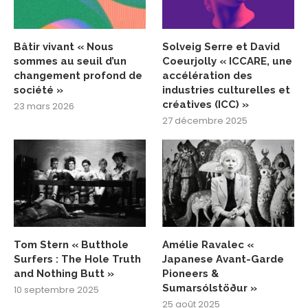
Bâtir vivant « Nous
Solveig Serre et David
sommes au seuil d’un
Coeurjolly « ICCARE, une
changement profond de
accélération des
société »
industries culturelles et
créatives (ICC) »
23 mars 2026
27 décembre 2025
Tom Stern « Butthole
Amélie Ravalec «
Surfers : The Hole Truth
Japanese Avant-Garde
and Nothing Butt »
Pioneers &
Sumarsólstöður »
10 septembre 2025
25 août 2025