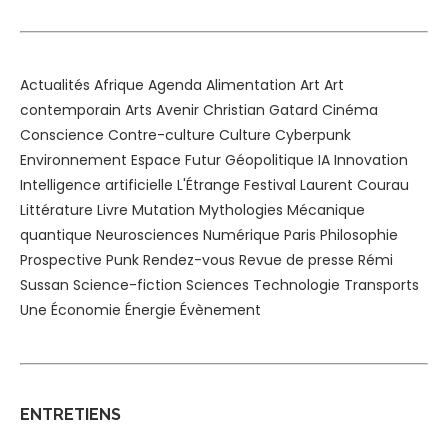
Actualités
Afrique
Agenda
Alimentation
Art
Art
contemporain
Arts
Avenir
Christian Gatard
Cinéma
Conscience
Contre-culture
Culture
Cyberpunk
Environnement
Espace
Futur
Géopolitique
IA
Innovation
Intelligence artificielle
L'Étrange Festival
Laurent Courau
Littérature
Livre
Mutation
Mythologies
Mécanique
quantique
Neurosciences
Numérique
Paris
Philosophie
Prospective
Punk
Rendez-vous
Revue de presse
Rémi
Sussan
Science-fiction
Sciences
Technologie
Transports
Une
Économie
Énergie
Évènement
ENTRETIENS