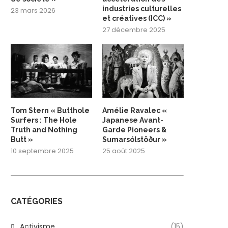
industries culturelles
23 mars 2026
et créatives (ICC) »
27 décembre 2025
Tom Stern « Butthole
Amélie Ravalec «
Surfers : The Hole
Japanese Avant-
Truth and Nothing
Garde Pioneers &
Butt »
Sumarsólstöður »
10 septembre 2025
25 août 2025
CATÉGORIES
Activisme
(15)