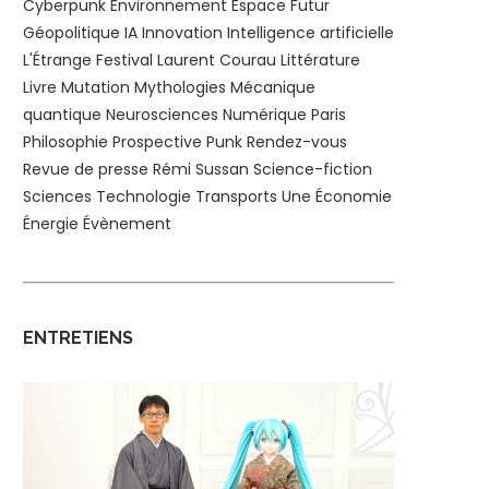
Cyberpunk
Environnement
Espace
Futur
Géopolitique
IA
Innovation
Intelligence artificielle
L'Étrange Festival
Laurent Courau
Littérature
Livre
Mutation
Mythologies
Mécanique
quantique
Neurosciences
Numérique
Paris
Philosophie
Prospective
Punk
Rendez-vous
Revue de presse
Rémi Sussan
Science-fiction
Sciences
Technologie
Transports
Une
Économie
Énergie
Évènement
ENTRETIENS