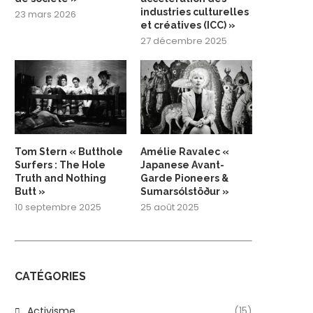
industries culturelles
23 mars 2026
et créatives (ICC) »
27 décembre 2025
Tom Stern « Butthole
Amélie Ravalec «
Surfers : The Hole
Japanese Avant-
Truth and Nothing
Garde Pioneers &
Butt »
Sumarsólstöður »
10 septembre 2025
25 août 2025
CATÉGORIES
Activisme
(15)