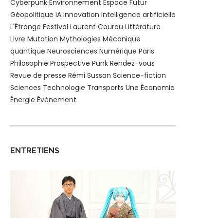
Cyberpunk
Environnement
Espace
Futur
Géopolitique
IA
Innovation
Intelligence artificielle
L'Étrange Festival
Laurent Courau
Littérature
Livre
Mutation
Mythologies
Mécanique
quantique
Neurosciences
Numérique
Paris
Philosophie
Prospective
Punk
Rendez-vous
Revue de presse
Rémi Sussan
Science-fiction
Sciences
Technologie
Transports
Une
Économie
Énergie
Évènement
ENTRETIENS