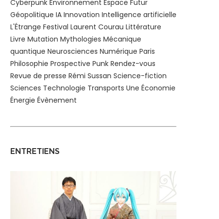
Cyberpunk
Environnement
Espace
Futur
Géopolitique
IA
Innovation
Intelligence artificielle
L'Étrange Festival
Laurent Courau
Littérature
Livre
Mutation
Mythologies
Mécanique
quantique
Neurosciences
Numérique
Paris
Philosophie
Prospective
Punk
Rendez-vous
Revue de presse
Rémi Sussan
Science-fiction
Sciences
Technologie
Transports
Une
Économie
Énergie
Évènement
ENTRETIENS