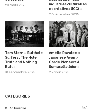
industries culturelles
23 mars 2026
et créatives (ICC) »
27 décembre 2025
Tom Stern « Butthole
Amélie Ravalec «
Surfers : The Hole
Japanese Avant-
Truth and Nothing
Garde Pioneers &
Butt »
Sumarsólstöður »
10 septembre 2025
25 août 2025
CATÉGORIES
Activisme
(15)