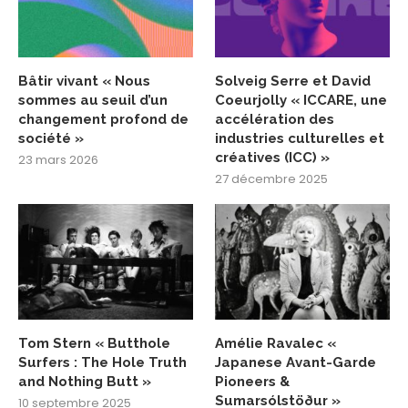
Bâtir vivant « Nous
Solveig Serre et David
sommes au seuil d’un
Coeurjolly « ICCARE, une
changement profond de
accélération des
société »
industries culturelles et
créatives (ICC) »
23 mars 2026
27 décembre 2025
Tom Stern « Butthole
Amélie Ravalec «
Surfers : The Hole Truth
Japanese Avant-Garde
and Nothing Butt »
Pioneers &
Sumarsólstöður »
10 septembre 2025