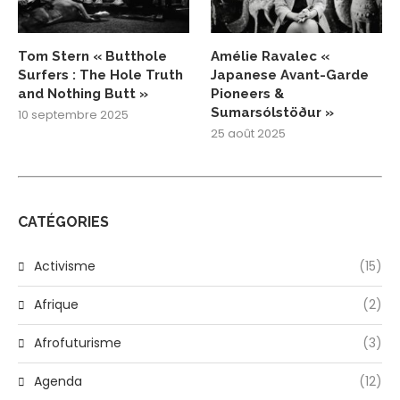
Tom Stern « Butthole
Amélie Ravalec «
Surfers : The Hole Truth
Japanese Avant-Garde
and Nothing Butt »
Pioneers &
Sumarsólstöður »
10 septembre 2025
25 août 2025
CATÉGORIES
Activisme
(15)
Afrique
(2)
Afrofuturisme
(3)
Agenda
(12)