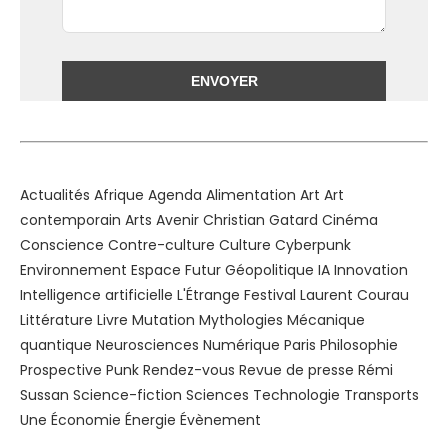
Alternative:
Actualités
Afrique
Agenda
Alimentation
Art
Art
contemporain
Arts
Avenir
Christian Gatard
Cinéma
Conscience
Contre-culture
Culture
Cyberpunk
Environnement
Espace
Futur
Géopolitique
IA
Innovation
Intelligence artificielle
L'Étrange Festival
Laurent Courau
Littérature
Livre
Mutation
Mythologies
Mécanique
quantique
Neurosciences
Numérique
Paris
Philosophie
Prospective
Punk
Rendez-vous
Revue de presse
Rémi
Sussan
Science-fiction
Sciences
Technologie
Transports
Une
Économie
Énergie
Évènement