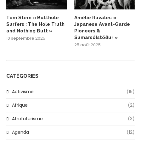
Tom Stern « Butthole
Amélie Ravalec «
Surfers : The Hole Truth
Japanese Avant-Garde
and Nothing Butt »
Pioneers &
Sumarsólstöður »
10 septembre 2025
25 août 2025
CATÉGORIES
Activisme
(15)
Afrique
(2)
Afrofuturisme
(3)
Agenda
(12)