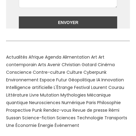
Alternative:
Actualités
Afrique
Agenda
Alimentation
Art
Art
contemporain
Arts
Avenir
Christian Gatard
Cinéma
Conscience
Contre-culture
Culture
Cyberpunk
Environnement
Espace
Futur
Géopolitique
IA
Innovation
Intelligence artificielle
L'Étrange Festival
Laurent Courau
Littérature
Livre
Mutation
Mythologies
Mécanique
quantique
Neurosciences
Numérique
Paris
Philosophie
Prospective
Punk
Rendez-vous
Revue de presse
Rémi
Sussan
Science-fiction
Sciences
Technologie
Transports
Une
Économie
Énergie
Évènement