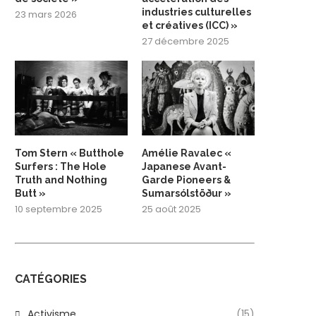
industries culturelles
23 mars 2026
et créatives (ICC) »
27 décembre 2025
Tom Stern « Butthole
Amélie Ravalec «
Surfers : The Hole
Japanese Avant-
Truth and Nothing
Garde Pioneers &
Butt »
Sumarsólstöður »
10 septembre 2025
25 août 2025
CATÉGORIES
Activisme
(15)