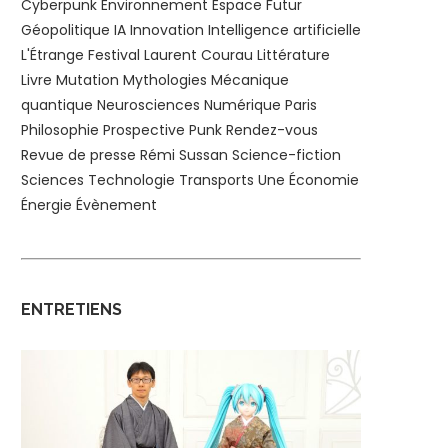
Cyberpunk
Environnement
Espace
Futur
Géopolitique
IA
Innovation
Intelligence artificielle
L'Étrange Festival
Laurent Courau
Littérature
Livre
Mutation
Mythologies
Mécanique
quantique
Neurosciences
Numérique
Paris
Philosophie
Prospective
Punk
Rendez-vous
Revue de presse
Rémi Sussan
Science-fiction
Sciences
Technologie
Transports
Une
Économie
Énergie
Évènement
ENTRETIENS