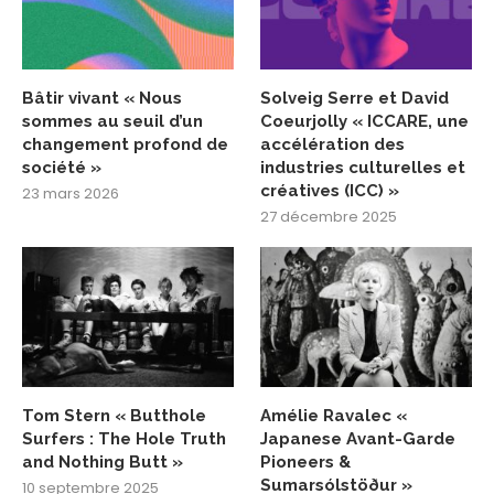
Bâtir vivant « Nous
Solveig Serre et David
sommes au seuil d’un
Coeurjolly « ICCARE, une
changement profond de
accélération des
société »
industries culturelles et
créatives (ICC) »
23 mars 2026
27 décembre 2025
Tom Stern « Butthole
Amélie Ravalec «
Surfers : The Hole Truth
Japanese Avant-Garde
and Nothing Butt »
Pioneers &
Sumarsólstöður »
10 septembre 2025