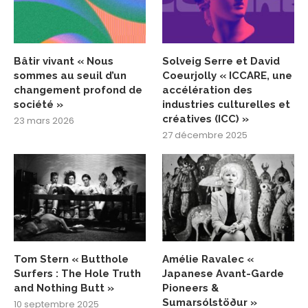
Bâtir vivant « Nous
Solveig Serre et David
sommes au seuil d’un
Coeurjolly « ICCARE, une
changement profond de
accélération des
société »
industries culturelles et
créatives (ICC) »
23 mars 2026
27 décembre 2025
Tom Stern « Butthole
Amélie Ravalec «
Surfers : The Hole Truth
Japanese Avant-Garde
and Nothing Butt »
Pioneers &
Sumarsólstöður »
10 septembre 2025