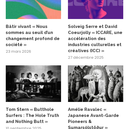
Bâtir vivant « Nous
Solveig Serre et David
sommes au seuil d’un
Coeurjolly « ICCARE, une
changement profond de
accélération des
société »
industries culturelles et
créatives (ICC) »
23 mars 2026
27 décembre 2025
Tom Stern « Butthole
Amélie Ravalec «
Surfers : The Hole Truth
Japanese Avant-Garde
and Nothing Butt »
Pioneers &
Sumarsólstöður »
10 septembre 2025