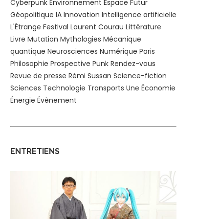
Cyberpunk
Environnement
Espace
Futur
Géopolitique
IA
Innovation
Intelligence artificielle
L'Étrange Festival
Laurent Courau
Littérature
Livre
Mutation
Mythologies
Mécanique
quantique
Neurosciences
Numérique
Paris
Philosophie
Prospective
Punk
Rendez-vous
Revue de presse
Rémi Sussan
Science-fiction
Sciences
Technologie
Transports
Une
Économie
Énergie
Évènement
ENTRETIENS