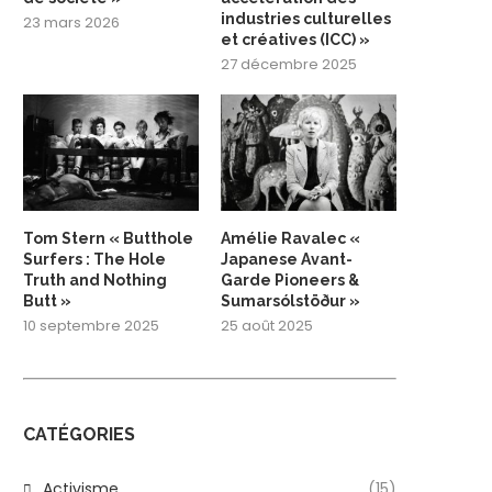
industries culturelles
23 mars 2026
et créatives (ICC) »
27 décembre 2025
Tom Stern « Butthole
Amélie Ravalec «
Surfers : The Hole
Japanese Avant-
Truth and Nothing
Garde Pioneers &
Butt »
Sumarsólstöður »
10 septembre 2025
25 août 2025
CATÉGORIES
Activisme
(15)