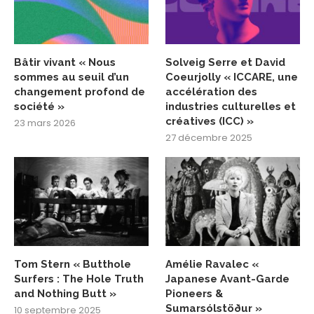
Bâtir vivant « Nous
Solveig Serre et David
sommes au seuil d’un
Coeurjolly « ICCARE, une
changement profond de
accélération des
société »
industries culturelles et
créatives (ICC) »
23 mars 2026
27 décembre 2025
Tom Stern « Butthole
Amélie Ravalec «
Surfers : The Hole Truth
Japanese Avant-Garde
and Nothing Butt »
Pioneers &
Sumarsólstöður »
10 septembre 2025