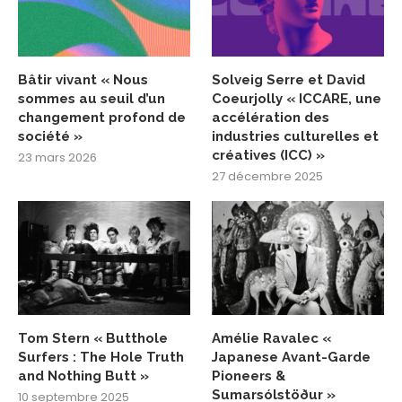
Bâtir vivant « Nous
Solveig Serre et David
sommes au seuil d’un
Coeurjolly « ICCARE, une
changement profond de
accélération des
société »
industries culturelles et
créatives (ICC) »
23 mars 2026
27 décembre 2025
Tom Stern « Butthole
Amélie Ravalec «
Surfers : The Hole Truth
Japanese Avant-Garde
and Nothing Butt »
Pioneers &
Sumarsólstöður »
10 septembre 2025