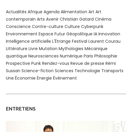
Actualités
Afrique
Agenda
Alimentation
Art
Art
contemporain
Arts
Avenir
Christian Gatard
Cinéma
Conscience
Contre-culture
Culture
Cyberpunk
Environnement
Espace
Futur
Géopolitique
IA
Innovation
Intelligence artificielle
L'Étrange Festival
Laurent Courau
Littérature
Livre
Mutation
Mythologies
Mécanique
quantique
Neurosciences
Numérique
Paris
Philosophie
Prospective
Punk
Rendez-vous
Revue de presse
Rémi
Sussan
Science-fiction
Sciences
Technologie
Transports
Une
Économie
Énergie
Évènement
ENTRETIENS