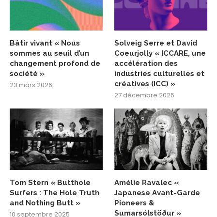
Bâtir vivant « Nous
Solveig Serre et David
sommes au seuil d’un
Coeurjolly « ICCARE, une
changement profond de
accélération des
société »
industries culturelles et
créatives (ICC) »
23 mars 2026
27 décembre 2025
Tom Stern « Butthole
Amélie Ravalec «
Surfers : The Hole Truth
Japanese Avant-Garde
and Nothing Butt »
Pioneers &
Sumarsólstöður »
10 septembre 2025