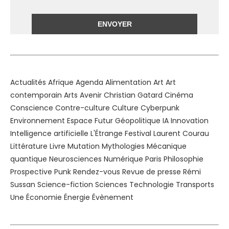
Alternative:
Actualités
Afrique
Agenda
Alimentation
Art
Art
contemporain
Arts
Avenir
Christian Gatard
Cinéma
Conscience
Contre-culture
Culture
Cyberpunk
Environnement
Espace
Futur
Géopolitique
IA
Innovation
Intelligence artificielle
L'Étrange Festival
Laurent Courau
Littérature
Livre
Mutation
Mythologies
Mécanique
quantique
Neurosciences
Numérique
Paris
Philosophie
Prospective
Punk
Rendez-vous
Revue de presse
Rémi
Sussan
Science-fiction
Sciences
Technologie
Transports
Une
Économie
Énergie
Évènement