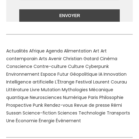
Alternative:
Actualités
Afrique
Agenda
Alimentation
Art
Art
contemporain
Arts
Avenir
Christian Gatard
Cinéma
Conscience
Contre-culture
Culture
Cyberpunk
Environnement
Espace
Futur
Géopolitique
IA
Innovation
Intelligence artificielle
L'Étrange Festival
Laurent Courau
Littérature
Livre
Mutation
Mythologies
Mécanique
quantique
Neurosciences
Numérique
Paris
Philosophie
Prospective
Punk
Rendez-vous
Revue de presse
Rémi
Sussan
Science-fiction
Sciences
Technologie
Transports
Une
Économie
Énergie
Évènement