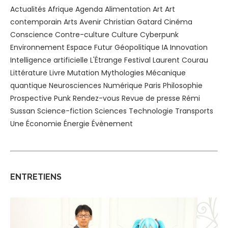
Actualités
Afrique
Agenda
Alimentation
Art
Art
contemporain
Arts
Avenir
Christian Gatard
Cinéma
Conscience
Contre-culture
Culture
Cyberpunk
Environnement
Espace
Futur
Géopolitique
IA
Innovation
Intelligence artificielle
L'Étrange Festival
Laurent Courau
Littérature
Livre
Mutation
Mythologies
Mécanique
quantique
Neurosciences
Numérique
Paris
Philosophie
Prospective
Punk
Rendez-vous
Revue de presse
Rémi
Sussan
Science-fiction
Sciences
Technologie
Transports
Une
Économie
Énergie
Évènement
ENTRETIENS