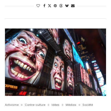
Activisme
Contre-culture
Idées
Médias
Société