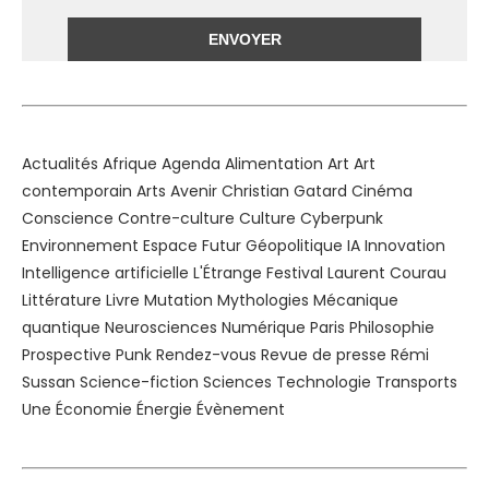
Alternative:
Actualités
Afrique
Agenda
Alimentation
Art
Art
contemporain
Arts
Avenir
Christian Gatard
Cinéma
Conscience
Contre-culture
Culture
Cyberpunk
Environnement
Espace
Futur
Géopolitique
IA
Innovation
Intelligence artificielle
L'Étrange Festival
Laurent Courau
Littérature
Livre
Mutation
Mythologies
Mécanique
quantique
Neurosciences
Numérique
Paris
Philosophie
Prospective
Punk
Rendez-vous
Revue de presse
Rémi
Sussan
Science-fiction
Sciences
Technologie
Transports
Une
Économie
Énergie
Évènement