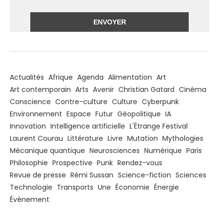
Alternative:
Actualités
Afrique
Agenda
Alimentation
Art
Art contemporain
Arts
Avenir
Christian Gatard
Cinéma
Conscience
Contre-culture
Culture
Cyberpunk
Environnement
Espace
Futur
Géopolitique
IA
Innovation
Intelligence artificielle
L'Étrange Festival
Laurent Courau
Littérature
Livre
Mutation
Mythologies
Mécanique quantique
Neurosciences
Numérique
Paris
Philosophie
Prospective
Punk
Rendez-vous
Revue de presse
Rémi Sussan
Science-fiction
Sciences
Technologie
Transports
Une
Économie
Énergie
Évènement