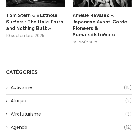
Tom Stern « Butthole
Amélie Ravalec «
Surfers : The Hole Truth
Japanese Avant-Garde
and Nothing Butt »
Pioneers &
Sumarsólstöður »
10 septembre 2025
25 août 2025
CATÉGORIES
Activisme
(15)
Afrique
(2)
Afrofuturisme
(3)
Agenda
(12)