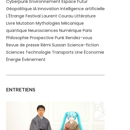
Cyberpunk
Environnement
Espace
Futur
Géopolitique
IA
Innovation
Intelligence artificielle
L'Étrange Festival
Laurent Courau
Littérature
Livre
Mutation
Mythologies
Mécanique
quantique
Neurosciences
Numérique
Paris
Philosophie
Prospective
Punk
Rendez-vous
Revue de presse
Rémi Sussan
Science-fiction
Sciences
Technologie
Transports
Une
Économie
Énergie
Évènement
ENTRETIENS