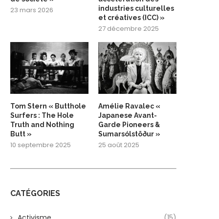
industries culturelles
23 mars 2026
et créatives (ICC) »
27 décembre 2025
Tom Stern « Butthole
Amélie Ravalec «
Surfers : The Hole
Japanese Avant-
Truth and Nothing
Garde Pioneers &
Butt »
Sumarsólstöður »
10 septembre 2025
25 août 2025
CATÉGORIES
Activisme
(15)