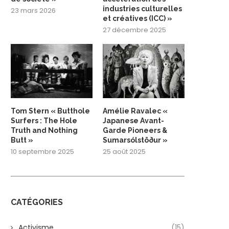
industries culturelles
23 mars 2026
et créatives (ICC) »
27 décembre 2025
Tom Stern « Butthole
Amélie Ravalec «
Surfers : The Hole
Japanese Avant-
Truth and Nothing
Garde Pioneers &
Butt »
Sumarsólstöður »
10 septembre 2025
25 août 2025
CATÉGORIES
Activisme
(15)