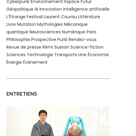
Cyberpunk
Environnement
Espace
Futur
Géopolitique
IA
Innovation
Intelligence artificielle
L'Étrange Festival
Laurent Courau
Littérature
Livre
Mutation
Mythologies
Mécanique
quantique
Neurosciences
Numérique
Paris
Philosophie
Prospective
Punk
Rendez-vous
Revue de presse
Rémi Sussan
Science-fiction
Sciences
Technologie
Transports
Une
Économie
Énergie
Évènement
ENTRETIENS