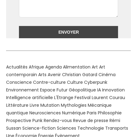
Alternative:
Actualités
Afrique
Agenda
Alimentation
Art
Art
contemporain
Arts
Avenir
Christian Gatard
Cinéma
Conscience
Contre-culture
Culture
Cyberpunk
Environnement
Espace
Futur
Géopolitique
IA
Innovation
Intelligence artificielle
L'Étrange Festival
Laurent Courau
Littérature
Livre
Mutation
Mythologies
Mécanique
quantique
Neurosciences
Numérique
Paris
Philosophie
Prospective
Punk
Rendez-vous
Revue de presse
Rémi
Sussan
Science-fiction
Sciences
Technologie
Transports
Une
Économie
Énergie
Évènement