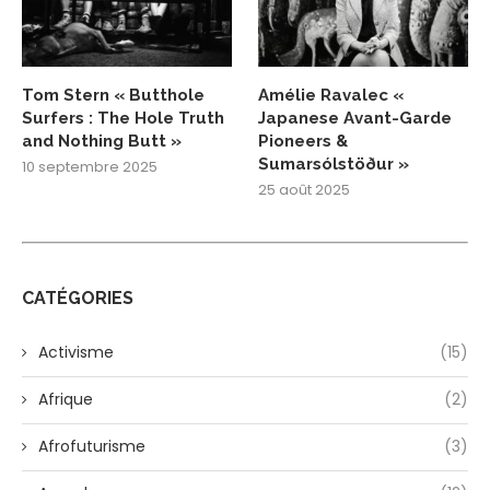
Tom Stern « Butthole
Amélie Ravalec «
Surfers : The Hole Truth
Japanese Avant-Garde
and Nothing Butt »
Pioneers &
Sumarsólstöður »
10 septembre 2025
25 août 2025
CATÉGORIES
Activisme
(15)
Afrique
(2)
Afrofuturisme
(3)