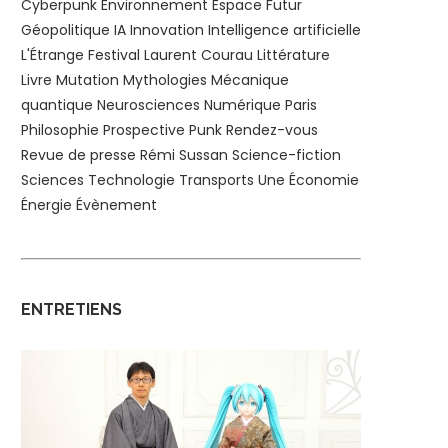
Cyberpunk
Environnement
Espace
Futur
Géopolitique
IA
Innovation
Intelligence artificielle
L'Étrange Festival
Laurent Courau
Littérature
Livre
Mutation
Mythologies
Mécanique
quantique
Neurosciences
Numérique
Paris
Philosophie
Prospective
Punk
Rendez-vous
Revue de presse
Rémi Sussan
Science-fiction
Sciences
Technologie
Transports
Une
Économie
Énergie
Évènement
ENTRETIENS