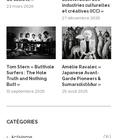
industries culturelles
23 mars 2026
et créatives (ICC) »
27 décembre 2025
Tom Stern « Butthole
Amélie Ravalec «
Surfers : The Hole
Japanese Avant-
Truth and Nothing
Garde Pioneers &
Butt »
Sumarsólstöður »
10 septembre 2025
25 août 2025
CATÉGORIES
Activisme
(15)