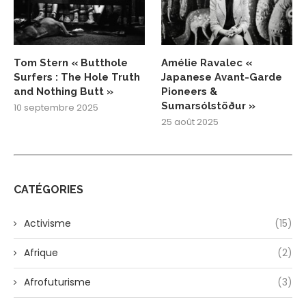
Tom Stern « Butthole
Amélie Ravalec «
Surfers : The Hole Truth
Japanese Avant-Garde
and Nothing Butt »
Pioneers &
Sumarsólstöður »
10 septembre 2025
25 août 2025
CATÉGORIES
Activisme
(15)
Afrique
(2)
Afrofuturisme
(3)