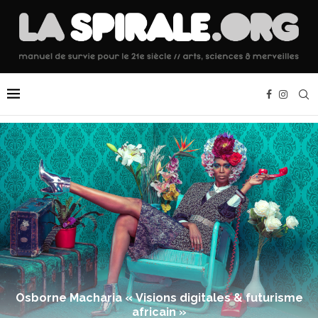
Osborne Macharia « Visions digitales & futurisme
africain »