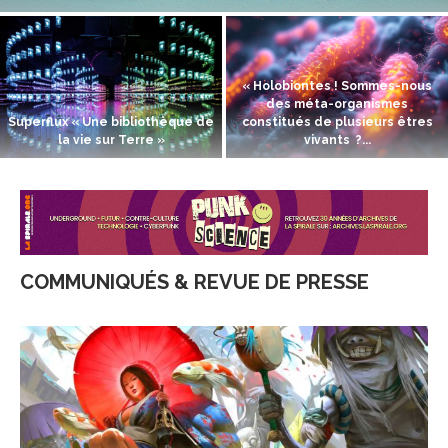
« Holobiontes ! Sommes-nous
des méta-organismes
Superflux « Une bibliothèque de
constitués de plusieurs êtres
la vie sur Terre »
vivants ?...
COMMUNIQUÉS & REVUE DE PRESSE