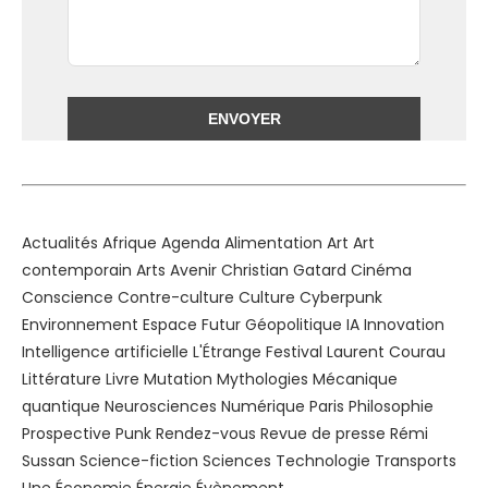
Alternative:
Actualités
Afrique
Agenda
Alimentation
Art
Art
contemporain
Arts
Avenir
Christian Gatard
Cinéma
Conscience
Contre-culture
Culture
Cyberpunk
Environnement
Espace
Futur
Géopolitique
IA
Innovation
Intelligence artificielle
L'Étrange Festival
Laurent Courau
Littérature
Livre
Mutation
Mythologies
Mécanique
quantique
Neurosciences
Numérique
Paris
Philosophie
Prospective
Punk
Rendez-vous
Revue de presse
Rémi
Sussan
Science-fiction
Sciences
Technologie
Transports
Une
Économie
Énergie
Évènement