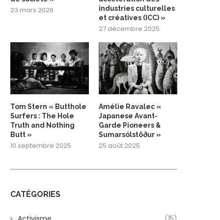
industries culturelles
23 mars 2026
et créatives (ICC) »
27 décembre 2025
Tom Stern « Butthole
Amélie Ravalec «
Surfers : The Hole
Japanese Avant-
Truth and Nothing
Garde Pioneers &
Butt »
Sumarsólstöður »
10 septembre 2025
25 août 2025
CATÉGORIES
Activisme
(15)