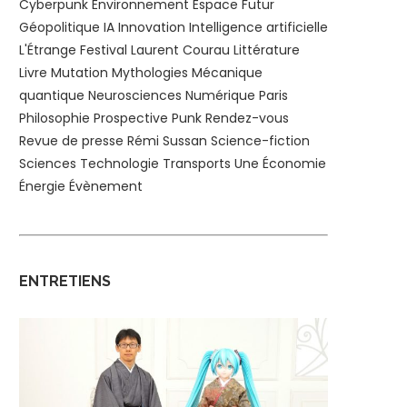
Cyberpunk
Environnement
Espace
Futur
Géopolitique
IA
Innovation
Intelligence artificielle
L'Étrange Festival
Laurent Courau
Littérature
Livre
Mutation
Mythologies
Mécanique
quantique
Neurosciences
Numérique
Paris
Philosophie
Prospective
Punk
Rendez-vous
Revue de presse
Rémi Sussan
Science-fiction
Sciences
Technologie
Transports
Une
Économie
Énergie
Évènement
ENTRETIENS