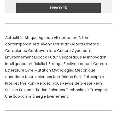
Alternative:
Actualités
Afrique
Agenda
Alimentation
Art
Art
contemporain
Arts
Avenir
Christian Gatard
Cinéma
Conscience
Contre-culture
Culture
Cyberpunk
Environnement
Espace
Futur
Géopolitique
IA
Innovation
Intelligence artificielle
L'Étrange Festival
Laurent Courau
Littérature
Livre
Mutation
Mythologies
Mécanique
quantique
Neurosciences
Numérique
Paris
Philosophie
Prospective
Punk
Rendez-vous
Revue de presse
Rémi
Sussan
Science-fiction
Sciences
Technologie
Transports
Une
Économie
Énergie
Évènement