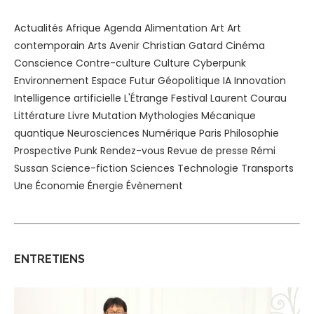
Actualités
Afrique
Agenda
Alimentation
Art
Art
contemporain
Arts
Avenir
Christian Gatard
Cinéma
Conscience
Contre-culture
Culture
Cyberpunk
Environnement
Espace
Futur
Géopolitique
IA
Innovation
Intelligence artificielle
L'Étrange Festival
Laurent Courau
Littérature
Livre
Mutation
Mythologies
Mécanique
quantique
Neurosciences
Numérique
Paris
Philosophie
Prospective
Punk
Rendez-vous
Revue de presse
Rémi
Sussan
Science-fiction
Sciences
Technologie
Transports
Une
Économie
Énergie
Évènement
ENTRETIENS