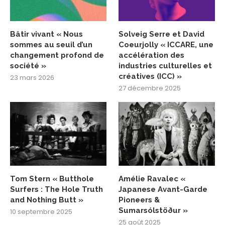
Bâtir vivant « Nous
Solveig Serre et David
sommes au seuil d’un
Coeurjolly « ICCARE, une
changement profond de
accélération des
société »
industries culturelles et
créatives (ICC) »
23 mars 2026
27 décembre 2025
Tom Stern « Butthole
Amélie Ravalec «
Surfers : The Hole Truth
Japanese Avant-Garde
and Nothing Butt »
Pioneers &
Sumarsólstöður »
10 septembre 2025
25 août 2025