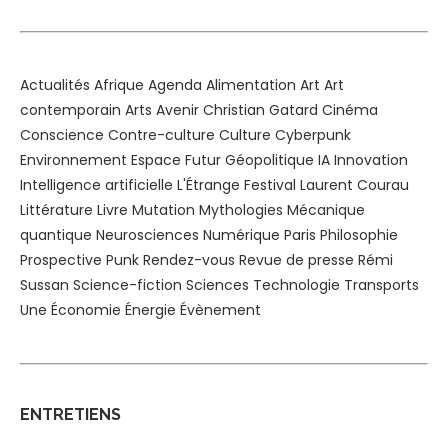
Actualités
Afrique
Agenda
Alimentation
Art
Art
contemporain
Arts
Avenir
Christian Gatard
Cinéma
Conscience
Contre-culture
Culture
Cyberpunk
Environnement
Espace
Futur
Géopolitique
IA
Innovation
Intelligence artificielle
L'Étrange Festival
Laurent Courau
Littérature
Livre
Mutation
Mythologies
Mécanique
quantique
Neurosciences
Numérique
Paris
Philosophie
Prospective
Punk
Rendez-vous
Revue de presse
Rémi
Sussan
Science-fiction
Sciences
Technologie
Transports
Une
Économie
Énergie
Évènement
ENTRETIENS