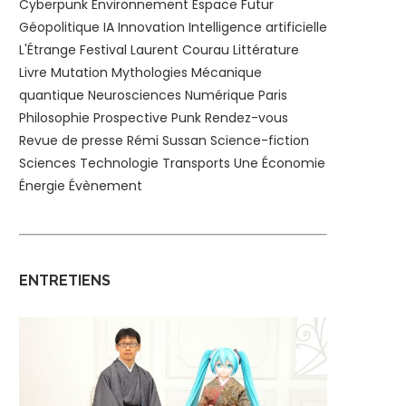
Cyberpunk
Environnement
Espace
Futur
Géopolitique
IA
Innovation
Intelligence artificielle
L'Étrange Festival
Laurent Courau
Littérature
Livre
Mutation
Mythologies
Mécanique
quantique
Neurosciences
Numérique
Paris
Philosophie
Prospective
Punk
Rendez-vous
Revue de presse
Rémi Sussan
Science-fiction
Sciences
Technologie
Transports
Une
Économie
Énergie
Évènement
ENTRETIENS