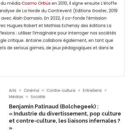
r du média
Cosmo Orbüs
en 2010, il signe ensuite L’étoffe
 analyse de La Horde du Contrevent (Editions Goater, 2019
n avec Alain Damasio. En 2022, il co-fonde l’émission
avec Hugues Robert et Mathias Echenay des éditions La
xions : utiliser l’imaginaire pour interroger nos sociétés
ngle critique. Antoine collabore également, en tant que
ojets de serious games, de jeux pédagogiques et dans le
Arts
Cinéma
Contre-culture
Entretiens
Médias
Société
Benjamin Patinaud (Bolchegeek) :
« Industrie du divertissement, pop culture
et contre-culture, les liaisons infernales ?
»