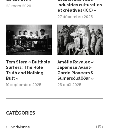
industries culturelles
23 mars 2026
et créatives (ICC) »
27 décembre 2025
Tom Stern « Butthole
Amélie Ravalec «
Surfers : The Hole
Japanese Avant-
Truth and Nothing
Garde Pioneers &
Butt »
Sumarsólstöður »
10 septembre 2025
25 août 2025
CATÉGORIES
Activisme
(15)