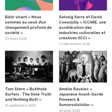
Bâtir vivant « Nous
Solveig Serre et David
sommes au seuil d’un
Coeurjolly « ICCARE, une
changement profond de
accélération des
société »
industries culturelles et
créatives (ICC) »
23 mars 2026
27 décembre 2025
Tom Stern « Butthole
Amélie Ravalec «
Surfers : The Hole Truth
Japanese Avant-Garde
and Nothing Butt »
Pioneers &
Sumarsólstöður »
10 septembre 2025
25 août 2025