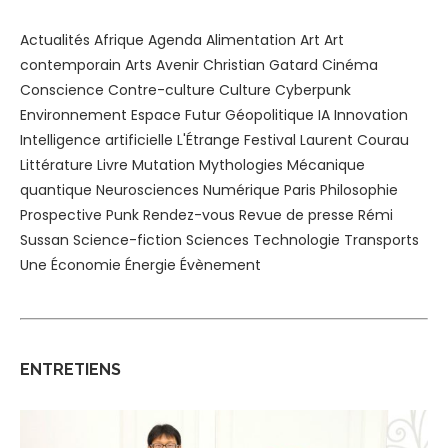
Actualités
Afrique
Agenda
Alimentation
Art
Art
contemporain
Arts
Avenir
Christian Gatard
Cinéma
Conscience
Contre-culture
Culture
Cyberpunk
Environnement
Espace
Futur
Géopolitique
IA
Innovation
Intelligence artificielle
L'Étrange Festival
Laurent Courau
Littérature
Livre
Mutation
Mythologies
Mécanique
quantique
Neurosciences
Numérique
Paris
Philosophie
Prospective
Punk
Rendez-vous
Revue de presse
Rémi
Sussan
Science-fiction
Sciences
Technologie
Transports
Une
Économie
Énergie
Évènement
ENTRETIENS