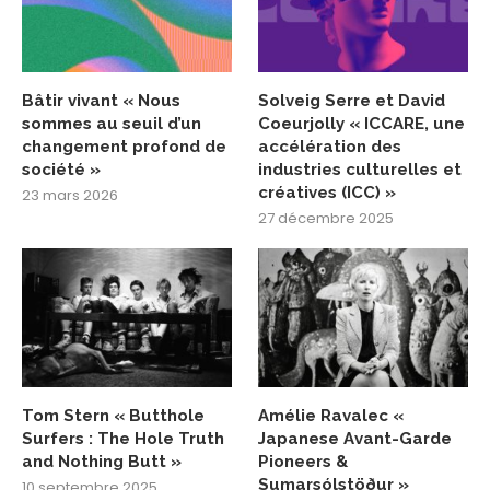
Bâtir vivant « Nous
Solveig Serre et David
sommes au seuil d’un
Coeurjolly « ICCARE, une
changement profond de
accélération des
société »
industries culturelles et
créatives (ICC) »
23 mars 2026
27 décembre 2025
Tom Stern « Butthole
Amélie Ravalec «
Surfers : The Hole Truth
Japanese Avant-Garde
and Nothing Butt »
Pioneers &
Sumarsólstöður »
10 septembre 2025