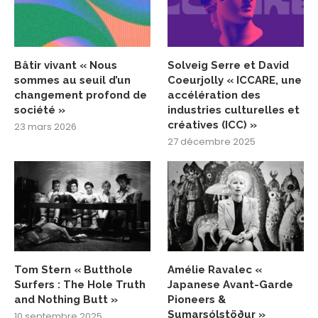
Bâtir vivant « Nous
Solveig Serre et David
sommes au seuil d’un
Coeurjolly « ICCARE, une
changement profond de
accélération des
société »
industries culturelles et
créatives (ICC) »
23 mars 2026
27 décembre 2025
Tom Stern « Butthole
Amélie Ravalec «
Surfers : The Hole Truth
Japanese Avant-Garde
and Nothing Butt »
Pioneers &
Sumarsólstöður »
10 septembre 2025