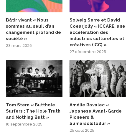
Bâtir vivant « Nous
Solveig Serre et David
sommes au seuil d’un
Coeurjolly « ICCARE, une
changement profond de
accélération des
société »
industries culturelles et
créatives (ICC) »
23 mars 2026
27 décembre 2025
Tom Stern « Butthole
Amélie Ravalec «
Surfers : The Hole Truth
Japanese Avant-Garde
and Nothing Butt »
Pioneers &
Sumarsólstöður »
10 septembre 2025
25 août 2025