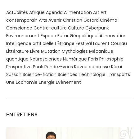
Actualités
Afrique
Agenda
Alimentation
Art
Art
contemporain
Arts
Avenir
Christian Gatard
Cinéma
Conscience
Contre-culture
Culture
Cyberpunk
Environnement
Espace
Futur
Géopolitique
IA
Innovation
Intelligence artificielle
L'Étrange Festival
Laurent Courau
Littérature
Livre
Mutation
Mythologies
Mécanique
quantique
Neurosciences
Numérique
Paris
Philosophie
Prospective
Punk
Rendez-vous
Revue de presse
Rémi
Sussan
Science-fiction
Sciences
Technologie
Transports
Une
Économie
Énergie
Évènement
ENTRETIENS