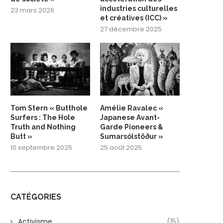
industries culturelles
23 mars 2026
et créatives (ICC) »
27 décembre 2025
Tom Stern « Butthole
Amélie Ravalec «
Surfers : The Hole
Japanese Avant-
Truth and Nothing
Garde Pioneers &
Butt »
Sumarsólstöður »
10 septembre 2025
25 août 2025
CATÉGORIES
Activisme
(15)