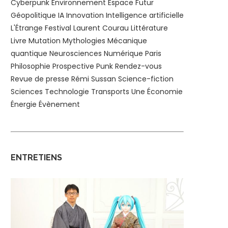
Cyberpunk
Environnement
Espace
Futur
Géopolitique
IA
Innovation
Intelligence artificielle
L'Étrange Festival
Laurent Courau
Littérature
Livre
Mutation
Mythologies
Mécanique
quantique
Neurosciences
Numérique
Paris
Philosophie
Prospective
Punk
Rendez-vous
Revue de presse
Rémi Sussan
Science-fiction
Sciences
Technologie
Transports
Une
Économie
Énergie
Évènement
ENTRETIENS