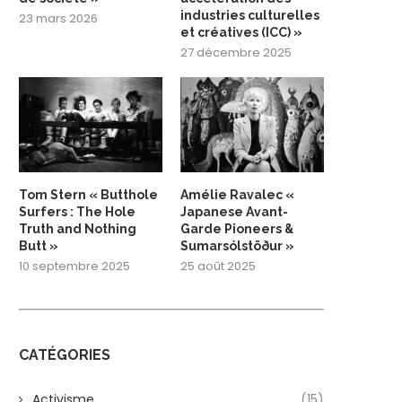
industries culturelles
23 mars 2026
et créatives (ICC) »
27 décembre 2025
Tom Stern « Butthole
Amélie Ravalec «
Surfers : The Hole
Japanese Avant-
Truth and Nothing
Garde Pioneers &
Butt »
Sumarsólstöður »
10 septembre 2025
25 août 2025
CATÉGORIES
Activisme
(15)