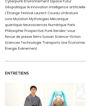
Cyberpunk
Environnement
Espace
Futur
Géopolitique
IA
Innovation
Intelligence artificielle
L'Étrange Festival
Laurent Courau
Littérature
Livre
Mutation
Mythologies
Mécanique
quantique
Neurosciences
Numérique
Paris
Philosophie
Prospective
Punk
Rendez-vous
Revue de presse
Rémi Sussan
Science-fiction
Sciences
Technologie
Transports
Une
Économie
Énergie
Évènement
ENTRETIENS