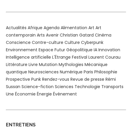
Alternative:
Actualités
Afrique
Agenda
Alimentation
Art
Art
contemporain
Arts
Avenir
Christian Gatard
Cinéma
Conscience
Contre-culture
Culture
Cyberpunk
Environnement
Espace
Futur
Géopolitique
IA
Innovation
Intelligence artificielle
L'Étrange Festival
Laurent Courau
Littérature
Livre
Mutation
Mythologies
Mécanique
quantique
Neurosciences
Numérique
Paris
Philosophie
Prospective
Punk
Rendez-vous
Revue de presse
Rémi
Sussan
Science-fiction
Sciences
Technologie
Transports
Une
Économie
Énergie
Évènement
ENTRETIENS