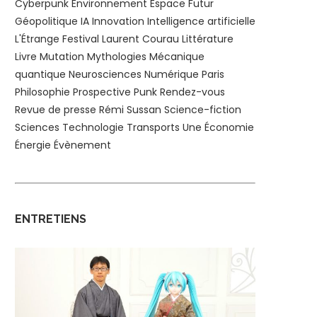
Cyberpunk
Environnement
Espace
Futur
Géopolitique
IA
Innovation
Intelligence artificielle
L'Étrange Festival
Laurent Courau
Littérature
Livre
Mutation
Mythologies
Mécanique
quantique
Neurosciences
Numérique
Paris
Philosophie
Prospective
Punk
Rendez-vous
Revue de presse
Rémi Sussan
Science-fiction
Sciences
Technologie
Transports
Une
Économie
Énergie
Évènement
ENTRETIENS