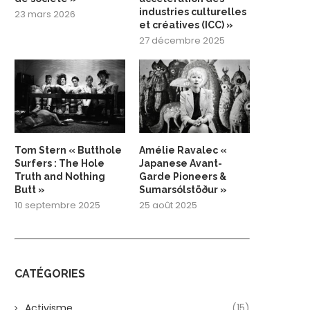
industries culturelles
23 mars 2026
et créatives (ICC) »
27 décembre 2025
Tom Stern « Butthole
Amélie Ravalec «
Surfers : The Hole
Japanese Avant-
Truth and Nothing
Garde Pioneers &
Butt »
Sumarsólstöður »
10 septembre 2025
25 août 2025
CATÉGORIES
Activisme
(15)