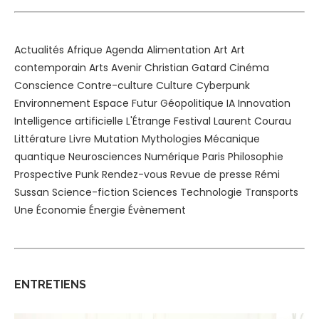
Actualités
Afrique
Agenda
Alimentation
Art
Art
contemporain
Arts
Avenir
Christian Gatard
Cinéma
Conscience
Contre-culture
Culture
Cyberpunk
Environnement
Espace
Futur
Géopolitique
IA
Innovation
Intelligence artificielle
L'Étrange Festival
Laurent Courau
Littérature
Livre
Mutation
Mythologies
Mécanique
quantique
Neurosciences
Numérique
Paris
Philosophie
Prospective
Punk
Rendez-vous
Revue de presse
Rémi
Sussan
Science-fiction
Sciences
Technologie
Transports
Une
Économie
Énergie
Évènement
ENTRETIENS