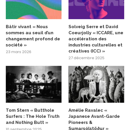
Bâtir vivant « Nous
Solveig Serre et David
sommes au seuil d’un
Coeurjolly « ICCARE, une
changement profond de
accélération des
société »
industries culturelles et
créatives (ICC) »
23 mars 2026
27 décembre 2025
Tom Stern « Butthole
Amélie Ravalec «
Surfers : The Hole Truth
Japanese Avant-Garde
and Nothing Butt »
Pioneers &
Sumarsólstöður »
10 septembre 2025