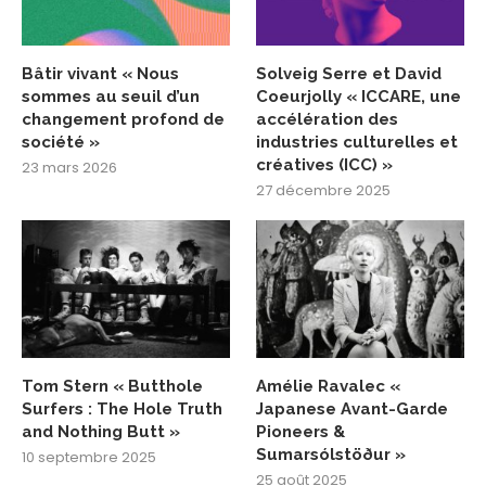
Bâtir vivant « Nous
Solveig Serre et David
sommes au seuil d’un
Coeurjolly « ICCARE, une
changement profond de
accélération des
société »
industries culturelles et
créatives (ICC) »
23 mars 2026
27 décembre 2025
Tom Stern « Butthole
Amélie Ravalec «
Surfers : The Hole Truth
Japanese Avant-Garde
and Nothing Butt »
Pioneers &
Sumarsólstöður »
10 septembre 2025
25 août 2025