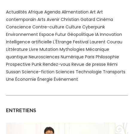
Actualités
Afrique
Agenda
Alimentation
Art
Art
contemporain
Arts
Avenir
Christian Gatard
Cinéma
Conscience
Contre-culture
Culture
Cyberpunk
Environnement
Espace
Futur
Géopolitique
IA
Innovation
Intelligence artificielle
L'Étrange Festival
Laurent Courau
Littérature
Livre
Mutation
Mythologies
Mécanique
quantique
Neurosciences
Numérique
Paris
Philosophie
Prospective
Punk
Rendez-vous
Revue de presse
Rémi
Sussan
Science-fiction
Sciences
Technologie
Transports
Une
Économie
Énergie
Évènement
ENTRETIENS