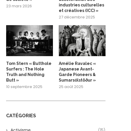
industries culturelles
23 mars 2026
et créatives (ICC) »
27 décembre 2025
Tom Stern « Butthole
Amélie Ravalec «
Surfers : The Hole
Japanese Avant-
Truth and Nothing
Garde Pioneers &
Butt »
Sumarsólstöður »
10 septembre 2025
25 août 2025
CATÉGORIES
Activisme
(15)