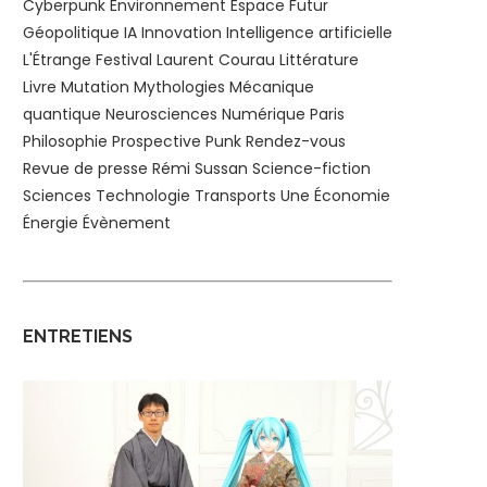
Cyberpunk
Environnement
Espace
Futur
Géopolitique
IA
Innovation
Intelligence artificielle
L'Étrange Festival
Laurent Courau
Littérature
Livre
Mutation
Mythologies
Mécanique
quantique
Neurosciences
Numérique
Paris
Philosophie
Prospective
Punk
Rendez-vous
Revue de presse
Rémi Sussan
Science-fiction
Sciences
Technologie
Transports
Une
Économie
Énergie
Évènement
ENTRETIENS