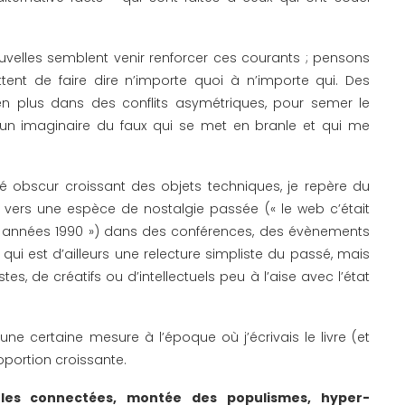
velles semblent venir renforcer ces courants ; pensons
ent de faire dire n’importe quoi à n’importe qui. Des
en plus dans des conflits asymétriques, pour semer le
 un imaginaire du faux qui se met en branle et qui me
té obscur croissant des objets techniques, je repère du
vers une espèce de nostalgie passée (« le web c’était
des années 1990 ») dans des conférences, des évènements
 qui est d’ailleurs une relecture simpliste du passé, mais
s, de créatifs ou d’intellectuels peu à l’aise avec l’état
e certaine mesure à l’époque où j’écrivais le livre (et
portion croissante.
ules connectées, montée des populismes, hyper-