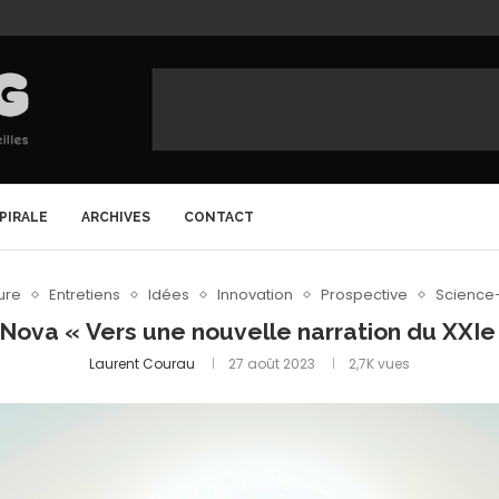
SPIRALE
ARCHIVES
CONTACT
ure
Entretiens
Idées
Innovation
Prospective
Science-
 Nova « Vers une nouvelle narration du XXIe 
Laurent Courau
27 août 2023
2,7K
vues