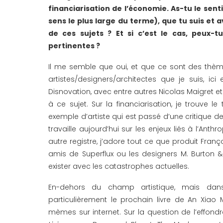
financiarisation de l’économie. As-tu le senti
sens le plus large du terme), que tu suis e
de ces sujets ? Et si c’est le cas, peux-t
pertinentes ?
Il me semble que oui, et que ce sont des thème
artistes/designers/architectes que je suis, ici
Disnovation, avec entre autres Nicolas Maigret e
à ce sujet. Sur la financiarisation, je trouve 
exemple d’artiste qui est passé d’une critique de 
travaille aujourd’hui sur les enjeux liés à l’Ant
autre registre, j’adore tout ce que produit Franço
amis de Superflux ou les designers M. Burton 
exister avec les catastrophes actuelles.
En-dehors du champ artistique, mais dans 
particulièrement le prochain livre de An Xiao Mi
mèmes sur internet. Sur la question de l’effond