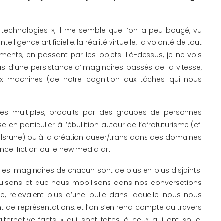
 « technologies », il me semble que l’on a peu bougé, vu
lligence artificielle, la réalité virtuelle, la volonté de tout
iments, en passant par les objets. Là-dessus, je ne vois
s d’une persistance d’imaginaires passés de la vitesse,
 machines (de notre cognition aux tâches qui nous
ires multiples, produits par des groupes de personnes
 en particulier à l’ébullition autour de l’afrofuturisme (cf.
rlsruhe) ou à la création queer/trans dans des domaines
ence-fiction ou le new media art.
 les imaginaires de chacun sont de plus en plus disjoints.
uisons et que nous mobilisons dans nos conversations
e, relevaient plus d’une bulle dans laquelle nous nous
nt de représentations, et l’on s’en rend compte au travers
ternative facts » qui sont faites à ceux qui ont souci