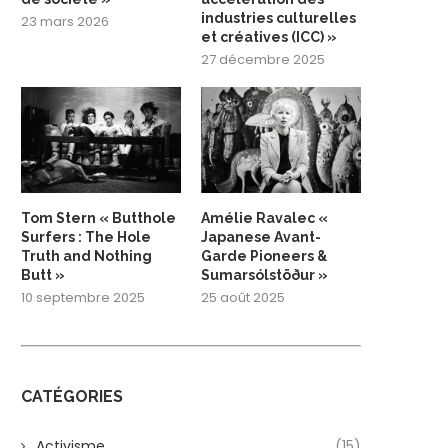
industries culturelles
23 mars 2026
et créatives (ICC) »
27 décembre 2025
Tom Stern « Butthole
Amélie Ravalec «
Surfers : The Hole
Japanese Avant-
Truth and Nothing
Garde Pioneers &
Butt »
Sumarsólstöður »
10 septembre 2025
25 août 2025
CATÉGORIES
Activisme
(15)