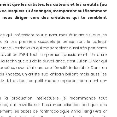
ment que les artistes, les auteurs et les créatifs (au
t avec lesquels tu échanges, s’emparent suffisamment
u nous diriger vers des créations qui te semblent
s qui intéressent tout autant mes étudiant.e.s, que les
 et là. Les premiers auxquels je pense sont le collectif
t Maria Roszkowska qui me semblent aussi très pertinents
le travail de RYBN tout simplement passionnant. Un autre
la technique ou de la surveillance, c’est Julian Olivier qui
hropocène, avec d’ailleurs une férocité indéniable. Dans un
is Knoetze, un artiste sud-africain brillant, mais aussi les
& M. Nitta ; tout ce petit monde explorant comment co-
la production intellectuelle, je recommande tout
na, qui travaille sur l’instrumentalisation politique des
rement, les textes de l’anthropologue Anna Tsing (
Arts of