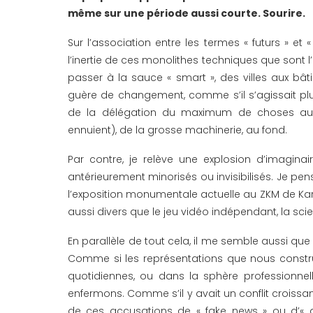
même sur une période aussi courte. Sourire.
Sur l’association entre les termes « futurs » et
l’inertie de ces monolithes techniques que sont l’inte
passer à la sauce « smart », des villes aux bât
guère de changement, comme s’il s’agissait plu
de la délégation du maximum de choses aux
ennuient), de la grosse machinerie, au fond.
Par contre, je relève une explosion d’imagina
antérieurement minorisés ou invisibilisés. Je pense
l’exposition monumentale actuelle au ZKM de Ka
aussi divers que le jeu vidéo indépendant, la sci
En parallèle de tout cela, il me semble aussi que
Comme si les représentations que nous constr
quotidiennes, ou dans la sphère professionnell
enfermons. Comme s’il y avait un conflit croissa
de ces accusations de « fake news » ou d’« al