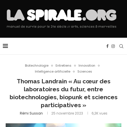
Biotechnologie
Entretiens
Innovation
Intelligence artificielle
Sciences
Thomas Landrain « Au cœur des
laboratoires du futur, entre
biotechnologies, biopunk et sciences
participatives »
Rémi Sussan
25 novembre 2023
6,3K
vues